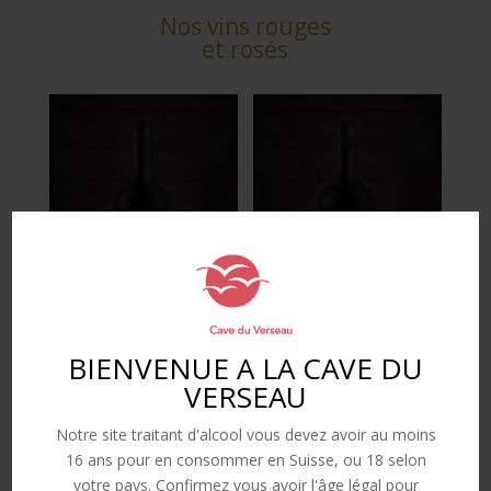
Nos vins rouges
et rosés
BIENVENUE A LA CAVE DU
VERSEAU
Cornalin AOC Valais
Cornalin Clos Nouveau
Sierre AOC Valais
Gamme
CHF
15.00
–
CHF
22.00
Notre site traitant d'alcool vous devez avoir au moins
de
Gamme
CHF
22.00
–
CHF
50.00
Ce
prix
de
16 ans pour en consommer en Suisse, ou 18 selon
Ce
Choix des options
:
prix
produit
CHF 15.00
Choix des options
:
votre pays. Confirmez vous avoir l'âge légal pour
produit