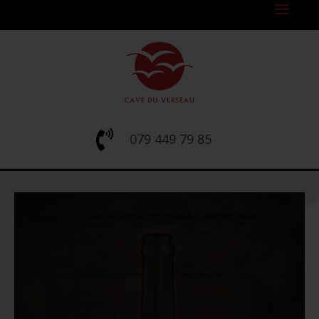

079 449 79 85