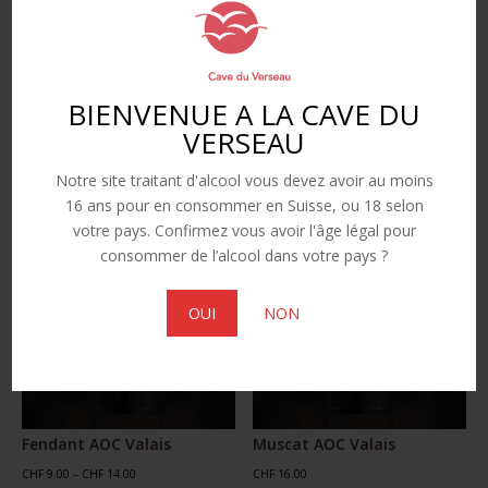
AOC
l
Valais
t
e
Produits similaires
r
BIENVENUE A LA CAVE DU
n
VERSEAU
a
t
Notre site traitant d'alcool vous devez avoir au moins
i
16 ans pour en consommer en Suisse, ou 18 selon
v
votre pays. Confirmez vous avoir l'âge légal pour
e
consommer de l’alcool dans votre pays ?
:
OUI
NON
Fendant AOC Valais
Muscat AOC Valais
Gamme
CHF
9.00
–
CHF
14.00
CHF
16.00