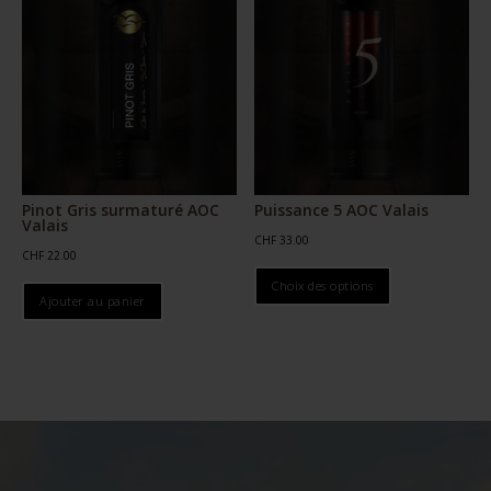
être
être
choisies
choisies
sur
sur
la
la
page
page
du
du
produit
produit
Pinot Gris surmaturé AOC
Puissance 5 AOC Valais
Valais
CHF
33.00
CHF
22.00
Ce
Choix des options
produit
Ajouter au panier
a
plusieurs
variations.
Les
options
peuvent