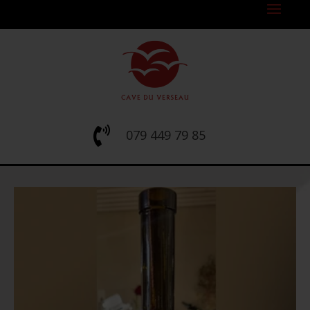

079 449 79 85