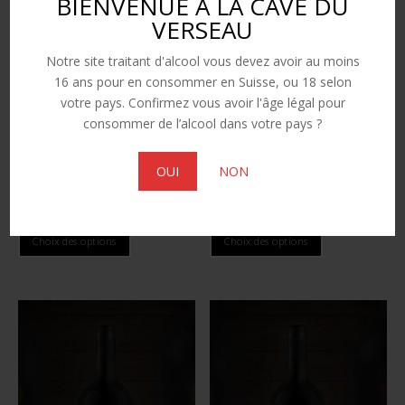
BIENVENUE A LA CAVE DU
VERSEAU
Notre site traitant d'alcool vous devez avoir au moins
16 ans pour en consommer en Suisse, ou 18 selon
votre pays. Confirmez vous avoir l'âge légal pour
consommer de l’alcool dans votre pays ?
OUI
NON
Vin de Noix
Humarone AOC Valais
Gamme
CHF
25.00
CHF
22.00
–
CHF
30.00
Ce
Ce
de
Choix des options
Choix des options
produit
produit
prix
a
a
:
plusieurs
plusieurs
CHF 22.00
variations.
variations.
à
Les
Les
CHF 30.00
options
options
peuvent
peuvent