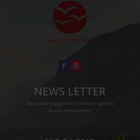
être
choisies
sur
la
page
du
produit
NEWS LETTER
Nous nous engageons à n'envoyer que des
choses intéressantes