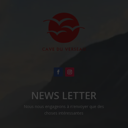
options
options
peuvent
peuvent
être
être
choisies
choisies
sur
sur
la
la
page
page
du
du
produit
produit
NEWS LETTER
Nous nous engageons à n'envoyer que des
choses intéressantes