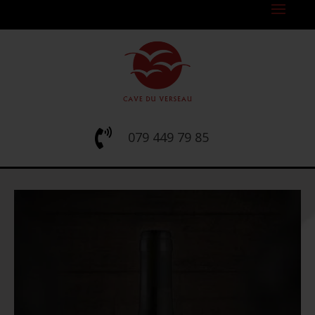

079 449 79 85