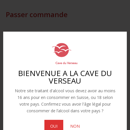
Passer commande
Contenance
Effacer
CHF
14.00
quantité
BIENVENUE A LA CAVE DU
Ajouter au panier
de
VERSEAU
Fendant
A
AOC
l
Notre site traitant d'alcool vous devez avoir au moins
Valais
t
16 ans pour en consommer en Suisse, ou 18 selon
e
votre pays. Confirmez vous avoir l'âge légal pour
Produits similaires
r
consommer de l’alcool dans votre pays ?
n
a
OUI
NON
t