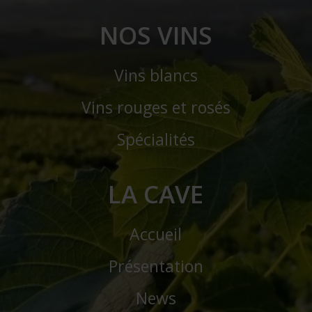
NOS VINS
Vins blancs
Vins rouges et rosés
Spécialités
LA CAVE
Accueil
Présentation
News