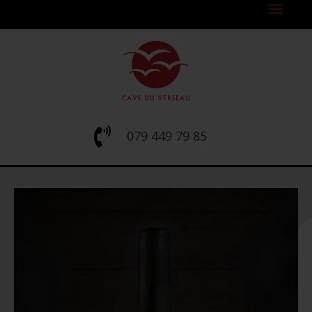

079 449 79 85