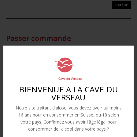
Passer commande
Contenance
quantité
BIENVENUE A LA CAVE DU
Ajouter au panier
de
VERSEAU
Pinot
A
Noir
Notre site traitant d'alcool vous devez avoir au moins
l
AOC
16 ans pour en consommer en Suisse, ou 18 selon
t
Valais
votre pays. Confirmez vous avoir l'âge légal pour
e
Produits similaires
consommer de l’alcool dans votre pays ?
r