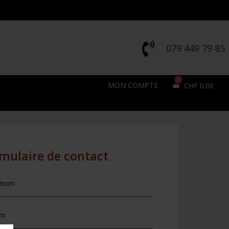

079 449 79 85
MON COMPTE
CHF
0.00
mulaire de contact