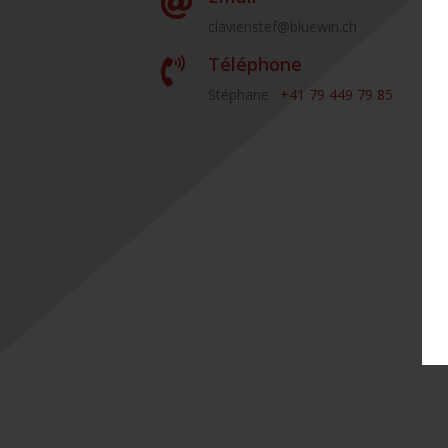

clavienstef@bluewin.ch
Téléphone

Stéphane :
+41 79 449 79 85